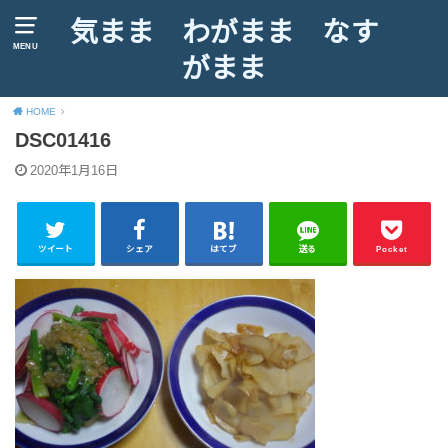
気まま わがまま なす
MENU
がまま
HOME
DSC01416
2020年1月16日
ツイート
シェア
はてブ
送る
Pocket