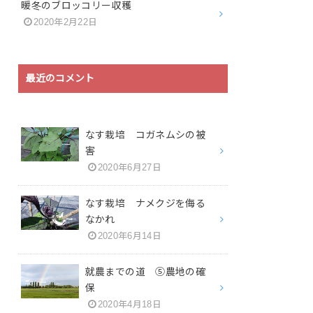
暖冬のブロッコリー収穫
2020年2月22日
最近のコメント
なす栽培 コガネムシの被
害
2020年6月27日
なす栽培 ナメクジを侮る
なかれ
2020年6月14日
就農までの道 ⑤農地の確
保
2020年4月18日