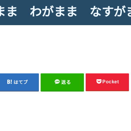
まま わがまま なすが
Pocket
はてブ
送る